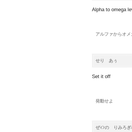
Alpha to omega le
アルファからオメ
せり あぅ
Set it off
発動せよ
ぜｨﾝの りみろぎむ