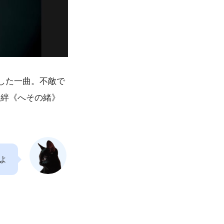
した一曲。不敵で
い絆《へその緒》
よ