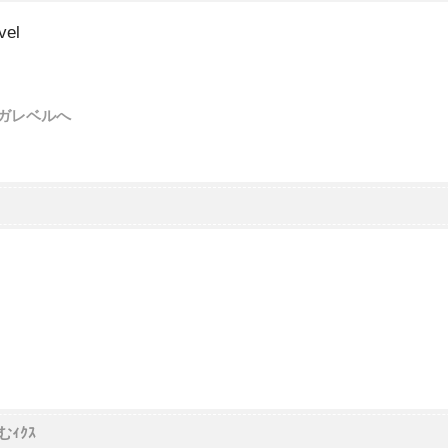
vel
ガレベルへ
ｨｸｽ