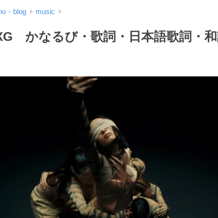
ho・blog
music
E XG かなるび・歌詞・日本語歌詞・