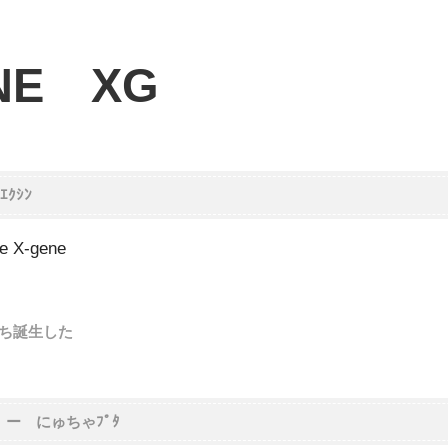
NE XG
ｴｸｼﾝ
e X-gene
持ち誕生した
゙ー にゅちゃﾌﾟﾀ