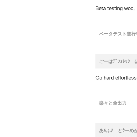
Beta testing woo,
ベータテスト進行
ごーはﾃﾞﾌｫﾚｯｼ 
Go hard effortles
楽々と全出力
あﾙふｱ とｳーめ