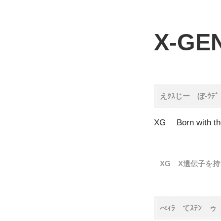
X-GE
えｸｽじー ぼ-ｳﾃﾞ 
XG Born with th
XG X遺伝子を
べｨﾗ てｽﾃﾝ ゥ