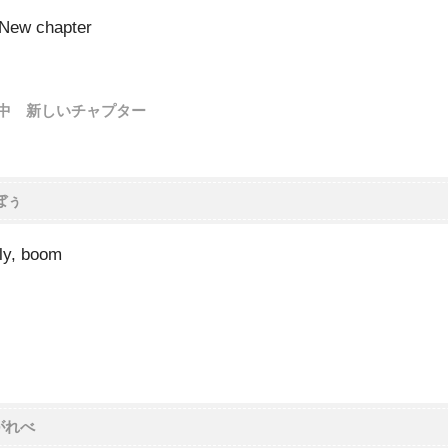
 New chapter
中 新しいチャプター
ぼぅ
sly, boom
がれべ