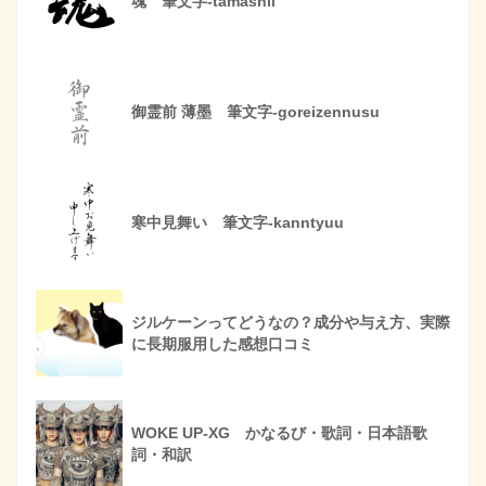
魂 筆文字-tamashii
御霊前 薄墨 筆文字-goreizennusu
寒中見舞い 筆文字-kanntyuu
ジルケーンってどうなの？成分や与え方、実際
に長期服用した感想口コミ
WOKE UP-XG かなるび・歌詞・日本語歌
詞・和訳