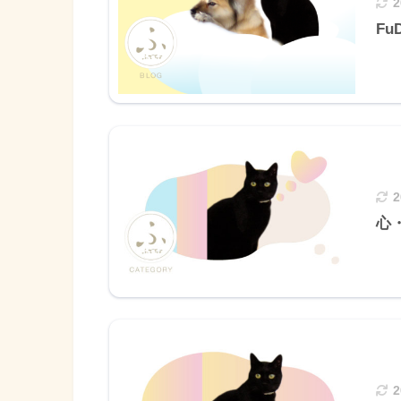
FuD
心